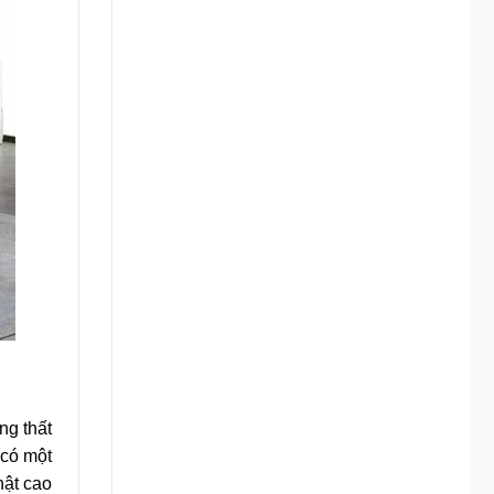
ng thất
 có một
hật cao