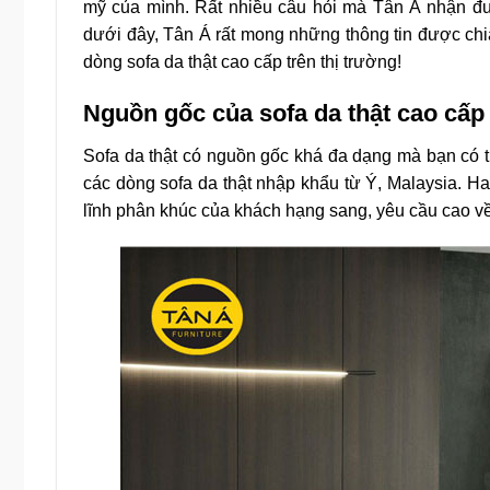
mỹ của mình. Rất nhiều câu hỏi mà Tân Á nhận đư
dưới đây, Tân Á rất mong những thông tin được ch
dòng sofa da thật cao cấp trên thị trường!
Nguồn gốc của sofa da thật cao cấp
Sofa da thật có nguồn gốc khá đa dạng mà bạn có thể
các dòng sofa da thật nhập khẩu từ Ý, Malaysia. H
lĩnh phân khúc của khách hạng sang, yêu cầu cao v