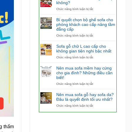
không?
ở
Chức năng bình luận bị tắt
Có
nên
Bí quyết chọn bộ ghế sofa cho
mua
phòng khách cao cấp nâng tầm
bàn
đẳng cấp
ăn
4
ở
Chức năng bình luận bị tắt
ghế
Bí
hay
quyết
Sofa gỗ chữ L cao cấp cho
không?
chọn
không gian tiện nghi bậc nhất
bộ
ở
Chức năng bình luận bị tắt
ghế
Sofa
sofa
gỗ
cho
Nên mua sofa mềm hay cứng
chữ
phòng
cho gia đình? Những điều cần
L
khách
biết!
cao
cao
cấp
ở
Chức năng bình luận bị tắt
cấp
cho
Nên
nâng
không
mua
tầm
Nên mua sofa gỗ hay sofa da?
gian
sofa
đẳng
Đâu là quyết định tối ưu nhất?
tiện
mềm
cấp
ở
Chức năng bình luận bị tắt
nghi
hay
Nên
bậc
cứng
mua
nhất
cho
sofa
gia
gỗ
đình?
g thẩm
hay
Những
sofa