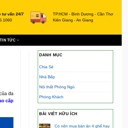
e tư vấn 24/7
TP.HCM - Bình Dương - Cần Thơ
6.1060
Kiên Giang - An Giang
TIN TỨC
DANH MỤC
Chia Sẻ
Nhà Bếp
Nội thất Phòng Ngủ
 của đa
Phòng Khách
cao cấp
BÀI VIẾT HỮU ÍCH
Có nên mua bàn ăn 4 ghế hay