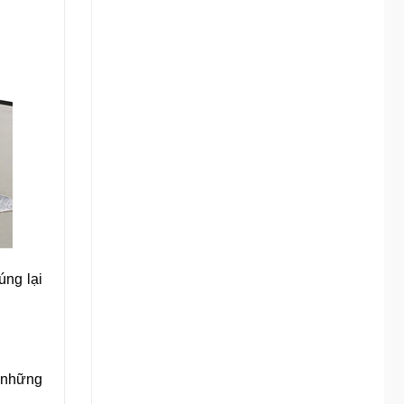
úng lại
o những