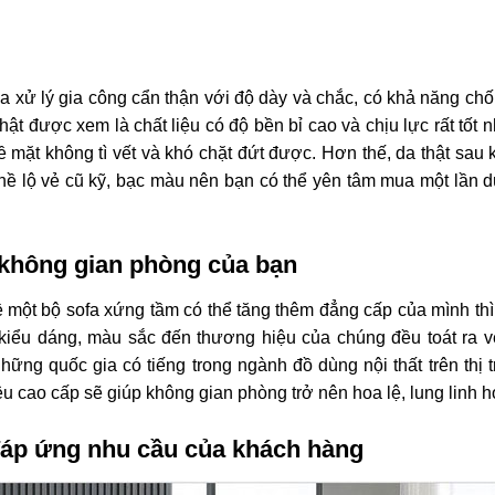
ua xử lý gia công cẩn thận với độ dày và chắc, có khả năng chố
ật được xem là chất liệu có độ bền bỉ cao và chịu lực rất tốt 
ề mặt không tì vết và khó chặt đứt được. Hơn thế, da thật sau 
g hề lộ vẻ cũ kỹ, bạc màu nên bạn có thể yên tâm mua một lần 
 không gian phòng của bạn
một bộ sofa xứng tầm có thể tăng thêm đẳng cấp của mình th
, kiểu dáng, màu sắc đến thương hiệu của chúng đều toát ra 
ững quốc gia có tiếng trong ngành đồ dùng nội thất trên thị 
u cao cấp sẽ giúp không gian phòng trở nên hoa lệ, lung linh h
đáp ứng nhu cầu của khách hàng