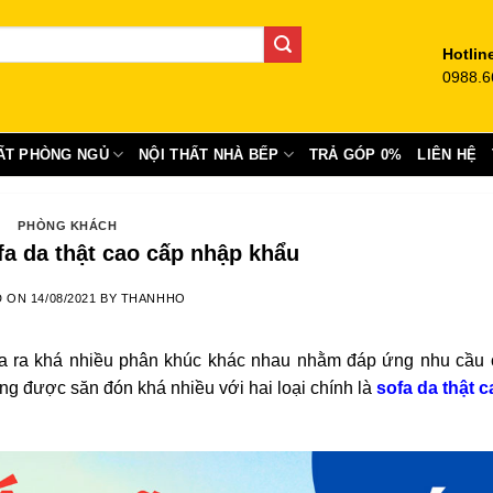
Hotlin
0988.6
ẤT PHÒNG NGỦ
NỘI THẤT NHÀ BẾP
TRẢ GÓP 0%
LIÊN HỆ
PHÒNG KHÁCH
fa da thật cao cấp nhập khẩu
D ON
14/08/2021
BY
THANHHO
hia ra khá nhiều phân khúc khác nhau nhằm đáp ứng nhu cầu
ng được săn đón khá nhiều với hai loại chính là
sofa da thật 