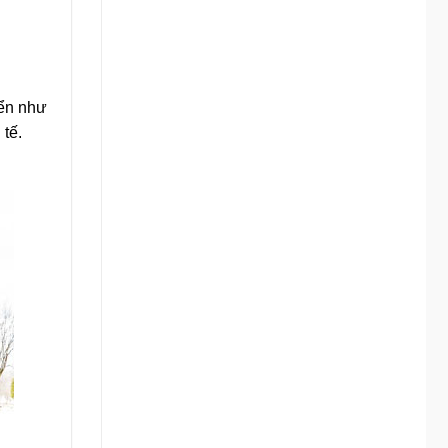
iển như
 tế.