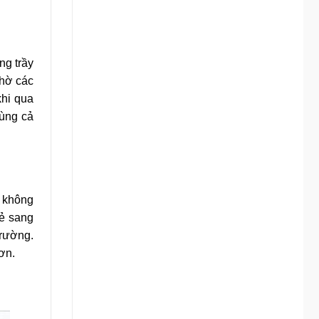
ng trầy
nhờ các
khi qua
dùng cả
ì không
vẻ sang
trường.
ơn.