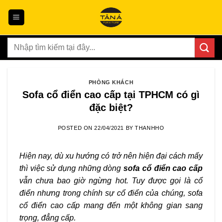
Skip
to
content
Tìm
kiếm:
PHÒNG KHÁCH
Sofa cổ điển cao cấp tại TPHCM có gì
đặc biệt?
POSTED ON
22/04/2021
BY
THANHHO
Hiện nay, dù xu hướng có trở nên hiện đại cách mấy
thì việc sử dụng những dòng
sofa cổ điển cao cấp
vẫn chưa bao giờ ngừng hot. Tuy được gọi là cổ
điển nhưng trong chính sự cổ điển của chúng, sofa
cổ điển cao cấp mang đến một không gian sang
trọng, đẳng cấp.