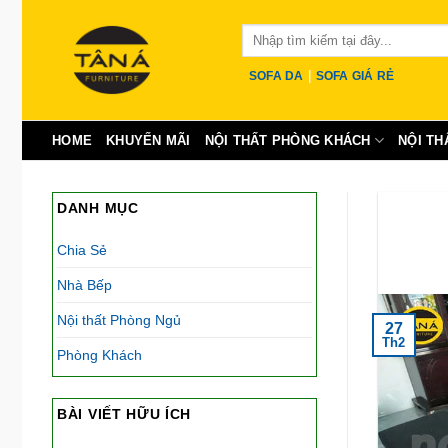
Skip
Tìm
to
kiếm:
content
|
SOFA DA
SOFA GIÁ RẺ
HOME
KHUYẾN MÃI
NỘI THẤT PHÒNG KHÁCH
NỘI TH
DANH MỤC
Chia Sẻ
Nhà Bếp
Nội thất Phòng Ngủ
27
Th2
Phòng Khách
BÀI VIẾT HỮU ÍCH