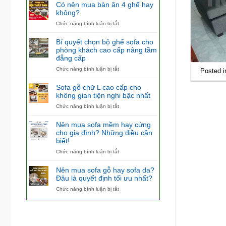
Có nên mua bàn ăn 4 ghế hay
không?
ở
Chức năng bình luận bị tắt
Có
nên
Bí quyết chọn bộ ghế sofa cho
mua
phòng khách cao cấp nâng tầm
bàn
đẳng cấp
ăn
4
ở
Chức năng bình luận bị tắt
Posted 
ghế
Bí
hay
quyết
Sofa gỗ chữ L cao cấp cho
không?
chọn
không gian tiện nghi bậc nhất
bộ
ở
Chức năng bình luận bị tắt
ghế
Sofa
sofa
gỗ
cho
Nên mua sofa mềm hay cứng
chữ
phòng
cho gia đình? Những điều cần
L
khách
biết!
cao
cao
cấp
ở
Chức năng bình luận bị tắt
cấp
cho
Nên
nâng
không
mua
tầm
Nên mua sofa gỗ hay sofa da?
gian
sofa
đẳng
Đâu là quyết định tối ưu nhất?
tiện
mềm
cấp
ở
Chức năng bình luận bị tắt
nghi
hay
Nên
bậc
cứng
mua
nhất
cho
sofa
gia
gỗ
đình?