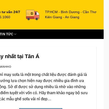
e tư vấn 24/7
TP.HCM - Bình Dương - Cần Thơ
6.1060
Kiên Giang - An Giang
TIN TỨC
y nhất tại Tân Á
HANHHO
nỉ may sofa là một trong chất liệu được đánh giá là
hướng lựa chọn hiện nay được nhiều gia đình ưa
ộng. Sở dĩ được sử dụng nhiều là nhờ vào những
 điểm tuyệt vời vốn có. Hãy tham khảo ngay bộ sưu
 các mẫu ghế sofa vải nỉ đẹp…