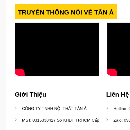
hay
Những
sofa
điều
da?
cần
TRUYỀN THÔNG NÓI VỀ TÂN Á
Đâu
biết!
là
quyết
định
tối
ưu
nhất?
Giới Thiệu
Liên Hệ
CÔNG TY TNHH NỘI THẤT TÂN Á
Hotline:
Zalo: 0
MST: 0315338427 Sở KHĐT TP.HCM Cấp