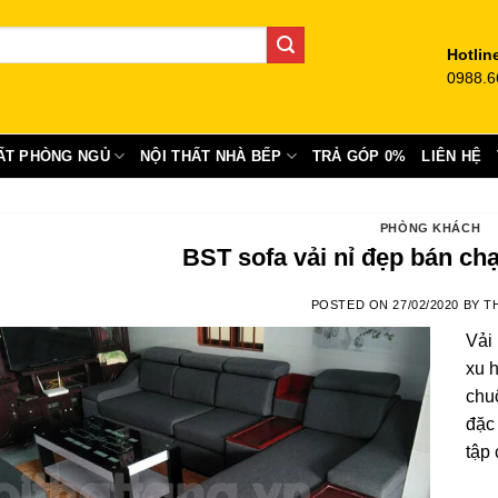
Hotlin
0988.6
ẤT PHÒNG NGỦ
NỘI THẤT NHÀ BẾP
TRẢ GÓP 0%
LIÊN HỆ
PHÒNG KHÁCH
BST sofa vải nỉ đẹp bán chạ
POSTED ON
27/02/2020
BY
T
Vải 
xu 
chu
đặc
tập