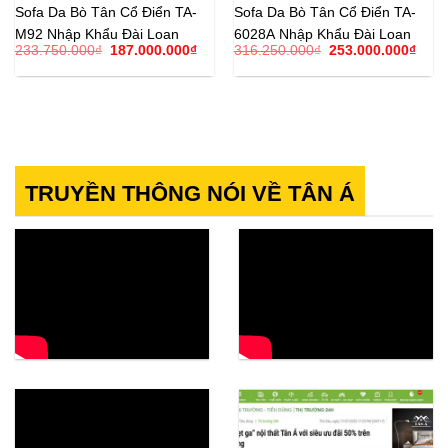
Sofa Da Bò Tân Cổ Điển TA-
Sofa Da Bò Tân Cổ Điển TA-
M92 Nhập Khẩu Đài Loan
6028A Nhập Khẩu Đài Loan
Giá
Giá
Giá
Giá
233.750.000
₫
187.000.000
₫
316.250.000
₫
253.000.000
₫
gốc
hiện
gốc
hiện
là:
tại
là:
tại
233.750.000₫.
là:
316.250.000₫.
là:
187.000.000₫.
253.
TRUYỀN THÔNG NÓI VỀ TÂN Á