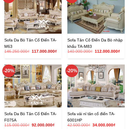
Sofa Da Bò Tân Cổ Điển TA-
Sofa Tân Cổ Điển Da Bò nhập
M63
khẩu TA-M83
Giá
Giá
Giá
Giá
146.250.000
₫
117.000.000
₫
140.000.000
₫
112.000.000
₫
gốc
hiện
gốc
hiện
là:
tại
là:
tại
146.250.000₫.
là:
140.000.000₫.
là:
117.000.000₫.
112.
-20%
-20%
Sofa Da Bò Tân Cổ Điển TA-
Sofa vải nỉ tân cổ điển TA-
F075A
6001HP
Giá
Giá
Giá
Giá
115.000.000
₫
92.000.000
₫
42.500.000
₫
34.000.000
₫
gốc
hiện
gốc
hiện