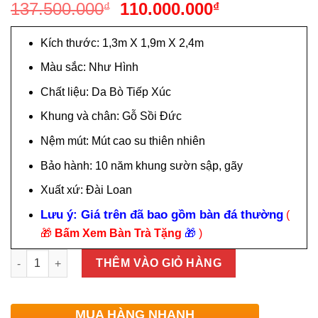
Giá
Giá
137.500.000
110.000.000
₫
₫
gốc
hiện
là:
tại
Kích thước: 1,3m X 1,9m X 2,4m
137.500.000₫.
là:
Màu sắc: Như Hình
110.000.000₫
Chất liệu: Da Bò Tiếp Xúc
Khung và chân: Gỗ Sồi Đức
Nệm mút: Mút cao su thiên nhiên
Bảo hành: 10 năm khung sườn sập, gãy
Xuất xứ: Đài Loan
Lưu ý: Giá trên đã bao gồm bàn đá thường
(
🎁
Bấm Xem Bàn Trà Tặng
🎁
)
Sofa Da Bò AT-SF08 Tân Cổ Điển Nhập Khẩu Đài Loan số lượn
THÊM VÀO GIỎ HÀNG
MUA HÀNG NHANH