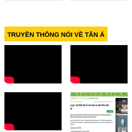
122.800.000₫.
là:
108.600.000₫.
là:
86.000.000₫.
76.00
TRUYỀN THÔNG NÓI VỀ TÂN Á