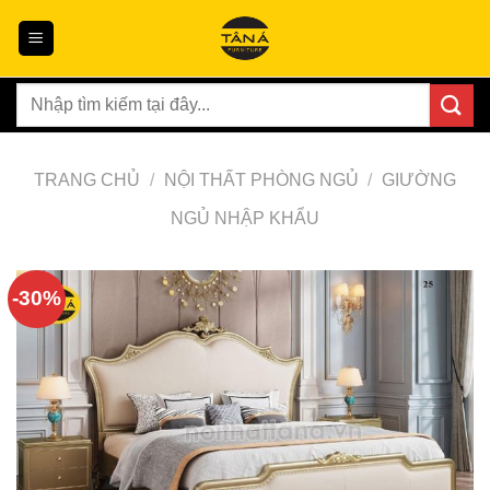
Skip
to
content
Tìm
kiếm:
TRANG CHỦ
/
NỘI THẤT PHÒNG NGỦ
/
GIƯỜNG
NGỦ NHẬP KHẨU
-30%