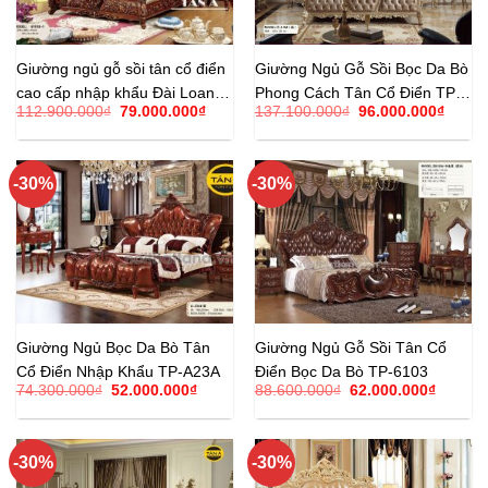
Giường ngủ gỗ sồi tân cổ điển
Giường Ngủ Gỗ Sồi Bọc Da Bò
cao cấp nhập khẩu Đài Loan
Phong Cách Tân Cổ Điển TP-
Giá
Giá
Giá
Giá
112.900.000
₫
79.000.000
₫
137.100.000
₫
96.000.000
₫
TP-6101B
A15
gốc
hiện
gốc
hiện
là:
tại
là:
tại
112.900.000₫.
là:
137.100.000₫.
là:
79.000.000₫.
96.00
-30%
-30%
Giường Ngủ Bọc Da Bò Tân
Giường Ngủ Gỗ Sồi Tân Cổ
Cổ Điển Nhập Khẩu TP-A23A
Điển Bọc Da Bò TP-6103
Giá
Giá
Giá
Giá
74.300.000
₫
52.000.000
₫
88.600.000
₫
62.000.000
₫
gốc
hiện
gốc
hiện
là:
tại
là:
tại
74.300.000₫.
là:
88.600.000₫.
là:
52.000.000₫.
62.000.
-30%
-30%