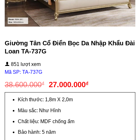
Giường Tân Cổ Điển Bọc Da Nhập Khẩu Đài
Loan TA-737G
851 lượt xem
Mã SP: TA-737G
Giá
Giá
38.600.000
27.000.000
₫
₫
gốc
hiện
là:
tại
Kích thước: 1,8m X 2,0m
38.600.000₫.
là:
Màu sắc: Như Hình
27.000.000₫.
Chất liệu: MDF chống ẩm
Bảo hành: 5 năm