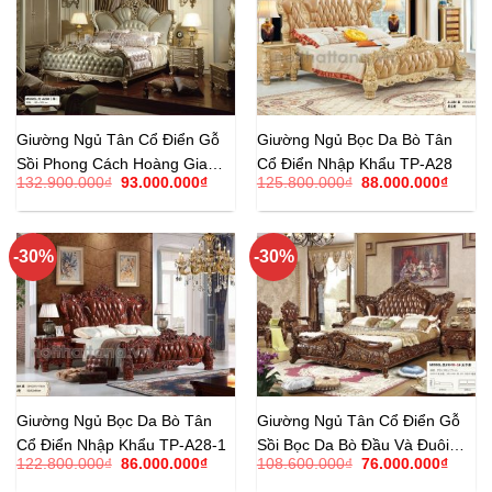
Giường Ngủ Tân Cổ Điển Gỗ
Giường Ngủ Bọc Da Bò Tân
Sồi Phong Cách Hoàng Gia
Cổ Điển Nhập Khẩu TP-A28
Giá
Giá
Giá
Giá
132.900.000
₫
93.000.000
₫
125.800.000
₫
88.000.000
₫
TP-A20
gốc
hiện
gốc
hiện
là:
tại
là:
tại
132.900.000₫.
là:
125.800.000₫.
là:
93.000.000₫.
88.00
-30%
-30%
Giường Ngủ Bọc Da Bò Tân
Giường Ngủ Tân Cổ Điển Gỗ
Cổ Điển Nhập Khẩu TP-A28-1
Sồi Bọc Da Bò Đầu Và Đuôi
Giá
Giá
Giá
Giá
122.800.000
₫
86.000.000
₫
108.600.000
₫
76.000.000
₫
Giường TP-6101B-2
gốc
hiện
gốc
hiện
là:
tại
là:
tại