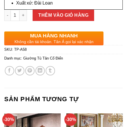
Xuất xứ: Đài Loan
Giường Ngủ Bọc Da Bò Tân Cổ Điển Nhập Khẩu TP-A58 số lượ
THÊM VÀO GIỎ HÀNG
MUA HÀNG NHANH
Không cần tài khoản. Tân Á gọi lại xác nhận
SKU:
TP-A58
Danh mục:
Giường Tủ Tân Cổ Điển
SẢN PHẨM TƯƠNG TỰ
-30%
-30%