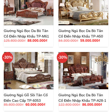
Giường Ngủ Bọc Da Bò Tân
Giường Ngủ Bọc Da Bò Tân
Cổ Điển Nhập Khẩu TP-M61
Cổ Điển Nhập Khẩu TP-A50
Giá
Giá
Giá
Giá
125.800.000
₫
88.000.000
₫
84.300.000
₫
59.000.000
₫
gốc
hiện
gốc
hiện
là:
tại
là:
tại
125.800.000₫.
là:
84.300.000₫.
là:
88.000.000₫.
59.000.
-30%
-30%
Giường Ngủ Gỗ Sồi Tân Cổ
Giường Ngủ Bọc Da Bò Tân
Điển Cao Cấp TP-6053
Cổ Điển Nhập Khẩu TP-A28-1
Giá
Giá
Giá
Giá
85.800.000
₫
60.000.000
₫
122.800.000
₫
86.000.000
₫
gốc
hiện
gốc
hiện
là:
tại
là:
tại