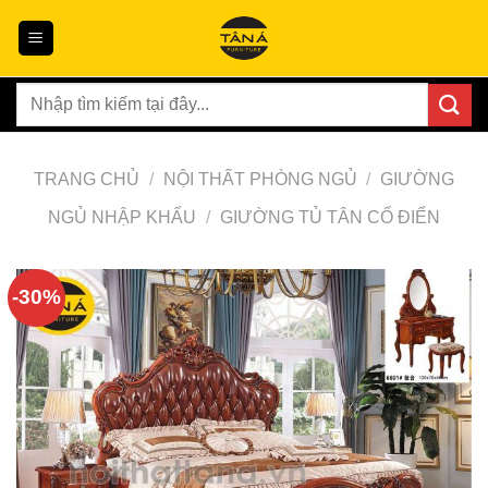
Skip
to
content
Tìm
kiếm:
TRANG CHỦ
/
NỘI THẤT PHÒNG NGỦ
/
GIƯỜNG
NGỦ NHẬP KHẨU
/
GIƯỜNG TỦ TÂN CỔ ĐIỂN
-30%