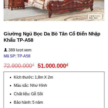
Giường Ngủ Bọc Da Bò Tân Cổ Điển Nhập
Khẩu TP-A58
389 lượt xem
Mã SP: TP-A58
Giá
Giá
72.900.000
51.000.000
₫
₫
gốc
hiện
là:
tại
Kích thước: 1,8m X 2m
72.900.000₫.
là:
Màu sắc: Như Hình
51.000.000₫.
Chất liệu: Gỗ Sồi
Bảo hành: 5 năm