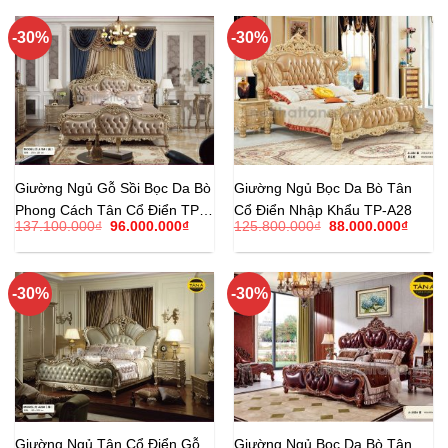
85.800.000₫.
là:
122.800.000₫.
là:
60.000.000₫.
86.00
-30%
-30%
Giường Ngủ Gỗ Sồi Bọc Da Bò
Giường Ngủ Bọc Da Bò Tân
Phong Cách Tân Cổ Điển TP-
Cổ Điển Nhập Khẩu TP-A28
Giá
Giá
Giá
Giá
137.100.000
₫
96.000.000
₫
125.800.000
₫
88.000.000
₫
A15
gốc
hiện
gốc
hiện
là:
tại
là:
tại
137.100.000₫.
là:
125.800.000₫.
là:
96.000.000₫.
88.00
-30%
-30%
Giường Ngủ Tân Cổ Điển Gỗ
Giường Ngủ Bọc Da Bò Tân