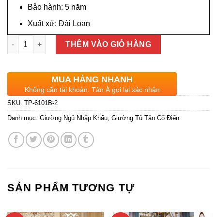
Bảo hành: 5 năm
Xuất xứ: Đài Loan
Giường Ngủ Tân Cổ Điển Gỗ Sồi Bọc Da Bò Đầu Và Đuôi Giườn
THÊM VÀO GIỎ HÀNG
MUA HÀNG NHANH
Không cần tài khoản. Tân Á gọi lại xác nhận
SKU:
TP-6101B-2
Danh mục:
Giường Ngủ Nhập Khẩu
,
Giường Tủ Tân Cổ Điển
SẢN PHẨM TƯƠNG TỰ