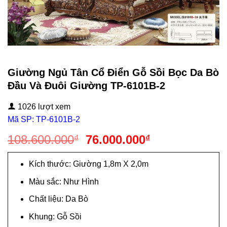
Giường Ngủ Tân Cổ Điển Gỗ Sồi Bọc Da Bò
Đầu Và Đuôi Giường TP-6101B-2
1026 lượt xem
Mã SP: TP-6101B-2
Giá
Giá
108.600.000
76.000.000
₫
₫
gốc
hiện
là:
tại
Kích thước: Giường 1,8m X 2,0m
108.600.000₫.
là:
Màu sắc: Như Hình
76.000.000₫.
Chất liệu: Da Bò
Khung: Gỗ Sồi