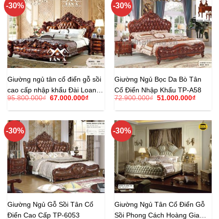
-30%
-30%
Giường ngủ tân cổ điển gỗ sồi
Giường Ngủ Bọc Da Bò Tân
cao cấp nhập khẩu Đài Loan
Cổ Điển Nhập Khẩu TP-A58
Giá
Giá
Giá
Giá
95.800.000
₫
67.000.000
₫
72.900.000
₫
51.000.000
₫
TP-B60
gốc
hiện
gốc
hiện
là:
tại
là:
tại
95.800.000₫.
là:
72.900.000₫.
là:
67.000.000₫.
51.000.
-30%
-30%
Giường Ngủ Gỗ Sồi Tân Cổ
Giường Ngủ Tân Cổ Điển Gỗ
Điển Cao Cấp TP-6053
Sồi Phong Cách Hoàng Gia