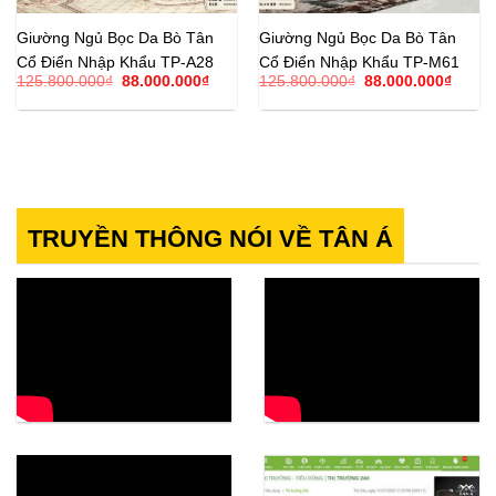
Giường Ngủ Bọc Da Bò Tân
Giường Ngủ Bọc Da Bò Tân
Cổ Điển Nhập Khẩu TP-A28
Cổ Điển Nhập Khẩu TP-M61
Giá
Giá
Giá
Giá
125.800.000
₫
88.000.000
₫
125.800.000
₫
88.000.000
₫
gốc
hiện
gốc
hiện
là:
tại
là:
tại
125.800.000₫.
là:
125.800.000₫.
là:
88.000.000₫.
88.00
TRUYỀN THÔNG NÓI VỀ TÂN Á