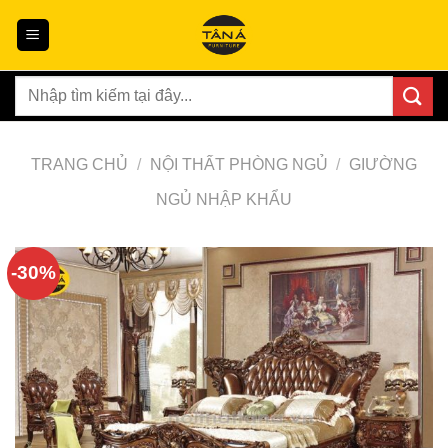
Skip
to
content
Tìm
kiếm:
TRANG CHỦ
/
NỘI THẤT PHÒNG NGỦ
/
GIƯỜNG
NGỦ NHẬP KHẨU
-30%