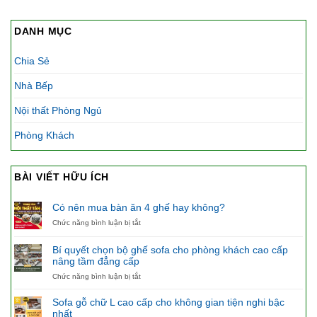
DANH MỤC
Chia Sẻ
Nhà Bếp
Nội thất Phòng Ngủ
Phòng Khách
BÀI VIẾT HỮU ÍCH
Có nên mua bàn ăn 4 ghế hay không?
ở
Chức năng bình luận bị tắt
Có
nên
Bí quyết chọn bộ ghế sofa cho phòng khách cao cấp
mua
nâng tầm đẳng cấp
bàn
ăn
ở
Chức năng bình luận bị tắt
4
Bí
ghế
quyết
Sofa gỗ chữ L cao cấp cho không gian tiện nghi bậc
hay
chọn
nhất