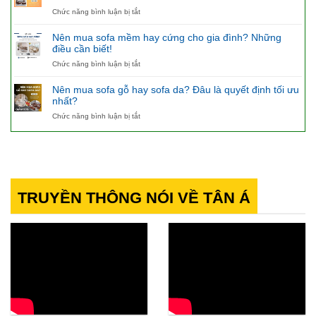
không?
bộ
ở
Chức năng bình luận bị tắt
ghế
Sofa
sofa
gỗ
cho
Nên mua sofa mềm hay cứng cho gia đình? Những
chữ
phòng
điều cần biết!
L
khách
ở
Chức năng bình luận bị tắt
cao
cao
Nên
cấp
cấp
mua
cho
nâng
Nên mua sofa gỗ hay sofa da? Đâu là quyết định tối ưu
sofa
không
tầm
nhất?
mềm
gian
đẳng
ở
Chức năng bình luận bị tắt
hay
tiện
cấp
Nên
cứng
nghi
mua
cho
bậc
sofa
gia
nhất
gỗ
đình?
hay
Những
sofa
điều
da?
cần
TRUYỀN THÔNG NÓI VỀ TÂN Á
Đâu
biết!
là
quyết
định
tối
ưu
nhất?