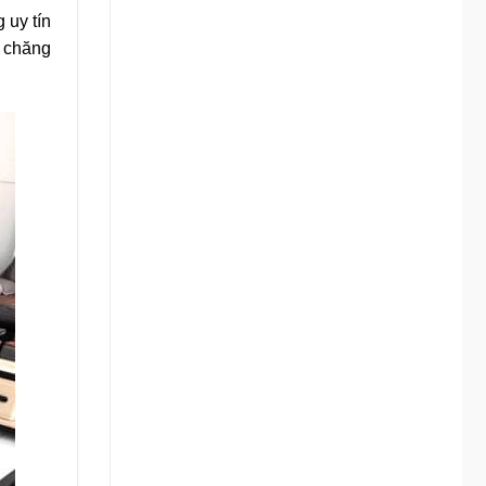
 uy tín
i chăng