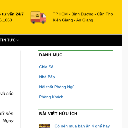
e tư vấn 24/7
TP.HCM - Bình Dương - Cần Thơ
6.1060
Kiên Giang - An Giang
TIN TỨC
DANH MỤC
Chia Sẻ
Nhà Bếp
Nội thất Phòng Ngủ
 và các
Phòng Khách
trở nên
BÀI VIẾT HỮU ÍCH
c. Ngay
Có nên mua bàn ăn 4 ghế hay