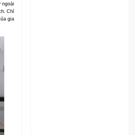
ý ngoài
ch. Chỉ
của gia