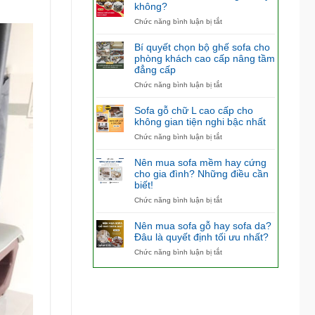
không?
ở
Chức năng bình luận bị tắt
Có
nên
Bí quyết chọn bộ ghế sofa cho
mua
phòng khách cao cấp nâng tầm
bàn
đẳng cấp
ăn
4
ở
Chức năng bình luận bị tắt
ghế
Bí
hay
quyết
Sofa gỗ chữ L cao cấp cho
không?
chọn
không gian tiện nghi bậc nhất
bộ
ở
Chức năng bình luận bị tắt
ghế
Sofa
sofa
gỗ
cho
Nên mua sofa mềm hay cứng
chữ
phòng
cho gia đình? Những điều cần
L
khách
biết!
cao
cao
cấp
ở
Chức năng bình luận bị tắt
cấp
cho
Nên
nâng
không
mua
tầm
Nên mua sofa gỗ hay sofa da?
gian
sofa
đẳng
Đâu là quyết định tối ưu nhất?
tiện
mềm
cấp
ở
Chức năng bình luận bị tắt
nghi
hay
Nên
bậc
cứng
mua
nhất
cho
sofa
gia
gỗ
đình?
hay
Những
sofa