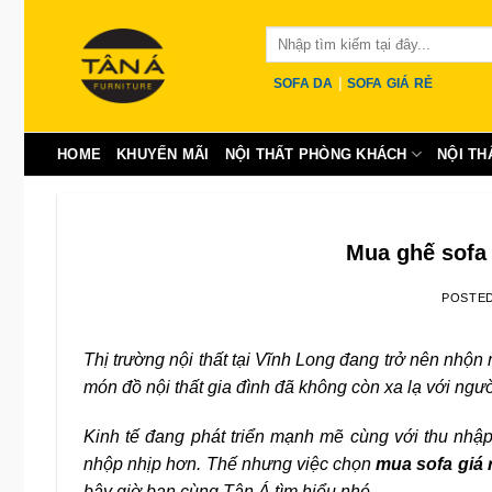
Skip
Tìm
to
kiếm:
content
|
SOFA DA
SOFA GIÁ RẺ
HOME
KHUYẾN MÃI
NỘI THẤT PHÒNG KHÁCH
NỘI TH
Mua ghế sofa 
POSTE
Thị trường nội thất tại Vĩnh Long đang trở nên nhộn
món đồ nội thất gia đình đã không còn xa lạ với ngư
Kinh tế đang phát triển mạnh mẽ cùng với thu nhập
nhộp nhịp hơn. Thế nhưng việc chọn
mua
sofa giá 
bây giờ bạn cùng Tân Á tìm hiểu nhé.