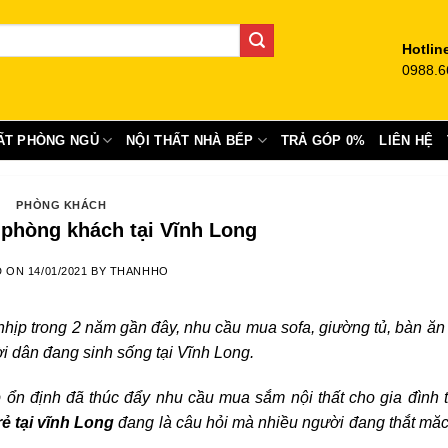
Hotlin
0988.6
ẤT PHÒNG NGỦ
NỘI THẤT NHÀ BẾP
TRẢ GÓP 0%
LIÊN HỆ
PHÒNG KHÁCH
phòng khách tại Vĩnh Long
D ON
14/01/2021
BY
THANHHO
 nhịp trong 2 năm gần đây, nhu cầu mua sofa, giường tủ, bàn ăn
ời dân đang sinh sống tại Vĩnh Long.
 ổn định đã thúc đẩy nhu cầu mua sắm nội thất cho gia đình 
rẻ
tại vĩnh Long
đang là câu hỏi mà nhiều người đang thắt mă