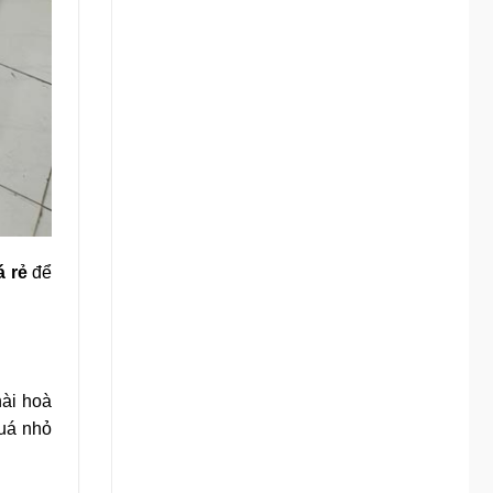
 rẻ
để
hài hoà
uá nhỏ