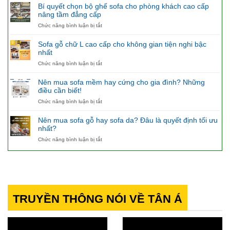
nên
Bí quyết chọn bộ ghế sofa cho phòng khách cao cấp
mua
nâng tầm đẳng cấp
bàn
ăn
ở
Chức năng bình luận bị tắt
4
Bí
ghế
quyết
Sofa gỗ chữ L cao cấp cho không gian tiện nghi bậc
hay
chọn
nhất
không?
bộ
ở
Chức năng bình luận bị tắt
ghế
Sofa
sofa
gỗ
cho
Nên mua sofa mềm hay cứng cho gia đình? Những
chữ
phòng
điều cần biết!
L
khách
ở
Chức năng bình luận bị tắt
cao
cao
Nên
cấp
cấp
mua
cho
nâng
Nên mua sofa gỗ hay sofa da? Đâu là quyết định tối ưu
sofa
không
tầm
nhất?
mềm
gian
đẳng
ở
Chức năng bình luận bị tắt
hay
tiện
cấp
Nên
cứng
nghi
mua
cho
bậc
sofa
gia
nhất
gỗ
đình?
hay
Những
sofa
điều
da?
cần
TRUYỀN THÔNG NÓI VỀ TÂN Á
Đâu
biết!
là
quyết
định