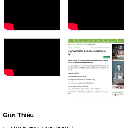
tối
ưu
nhất?
Giới Thiệu