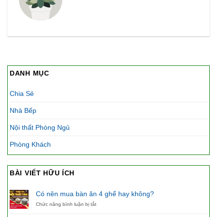
DANH MỤC
Chia Sẻ
Nhà Bếp
Nội thất Phòng Ngủ
Phòng Khách
BÀI VIẾT HỮU ÍCH
Có nên mua bàn ăn 4 ghế hay không?
ở
Chức năng bình luận bị tắt
Có