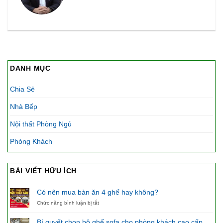
DANH MỤC
Chia Sẻ
Nhà Bếp
Nội thất Phòng Ngủ
Phòng Khách
BÀI VIẾT HỮU ÍCH
Có nên mua bàn ăn 4 ghế hay không?
ở
Chức năng bình luận bị tắt
Có
nên
Bí quyết chọn bộ ghế sofa cho phòng khách cao cấp