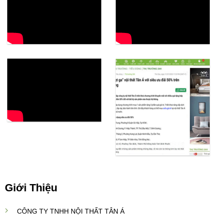
ưu
nhất?
Giới Thiệu
CÔNG TY TNHH NỘI THẤT TÂN Á