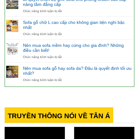
mua
nâng tầm đẳng cấp
bàn
ăn
ở
Chức năng bình luận bị tắt
4
Bí
ghế
quyết
Sofa gỗ chữ L cao cấp cho không gian tiện nghi bậc
hay
chọn
nhất
không?
bộ
ở
Chức năng bình luận bị tắt
ghế
Sofa
sofa
gỗ
cho
Nên mua sofa mềm hay cứng cho gia đình? Những
chữ
phòng
điều cần biết!
L
khách
ở
Chức năng bình luận bị tắt
cao
cao
Nên
cấp
cấp
mua
cho
nâng
Nên mua sofa gỗ hay sofa da? Đâu là quyết định tối ưu
sofa
không
tầm
nhất?
mềm
gian
đẳng
ở
Chức năng bình luận bị tắt
hay
tiện
cấp
Nên
cứng
nghi
mua
cho
bậc
sofa
gia
nhất
gỗ
đình?
hay
Những
sofa
điều
da?
cần
TRUYỀN THÔNG NÓI VỀ TÂN Á
Đâu
biết!
là
quyết
định
tối