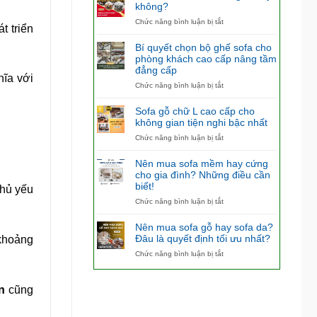
không?
ở
Chức năng bình luận bị tắt
t triển
Có
nên
Bí quyết chọn bộ ghế sofa cho
mua
phòng khách cao cấp nâng tầm
bàn
đẳng cấp
ăn
hĩa với
4
ở
Chức năng bình luận bị tắt
ghế
Bí
hay
quyết
Sofa gỗ chữ L cao cấp cho
không?
chọn
không gian tiện nghi bậc nhất
bộ
ở
Chức năng bình luận bị tắt
ghế
Sofa
sofa
gỗ
cho
Nên mua sofa mềm hay cứng
chữ
phòng
cho gia đình? Những điều cần
L
khách
biết!
chủ yếu
cao
cao
cấp
ở
Chức năng bình luận bị tắt
cấp
cho
Nên
nâng
không
mua
tầm
Nên mua sofa gỗ hay sofa da?
gian
sofa
đẳng
Đâu là quyết định tối ưu nhất?
 khoảng
tiện
mềm
cấp
ở
Chức năng bình luận bị tắt
nghi
hay
Nên
bậc
cứng
mua
nhất
cho
sofa
gia
n
cũng
gỗ
đình?
hay
Những
sofa