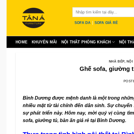
Skip
Tìm
to
kiếm:
content
|
SOFA DA
SOFA GIÁ RẺ
HOME
KHUYẾN MÃI
NỘI THẤT PHÒNG KHÁCH
NỘI TH
NHÀ BẾP
,
NỘI
Ghế sofa, giường t
POST
Bình Dương được mệnh danh là một trong những c
nhiều mặt từ tài chính đến dân sinh. Sự chuyển
sự phát triển này. Hôm nay, mời quý vị cùng tìm
sofa
, giường tủ, bàn ăn giá rẻ tại Bình Dương.