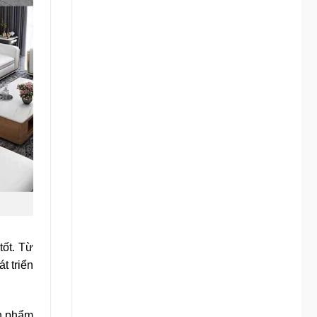
tốt. Từ
t triển
ản phẩm