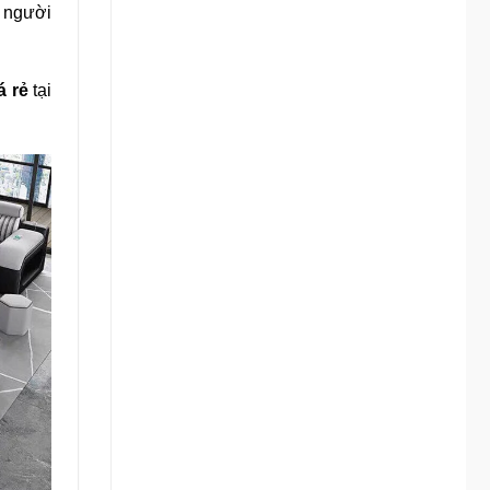
n người
á rẻ
tại