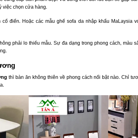
ý việc chọn cửa hàng.
 cổ điển. Hoặc các mẫu ghế sofa da nhập khẩu MaLaysia vớ
hông phải lo thiếu mẫu. Sự đa dạng trong phong cách, màu s
ơng.
Dương
ơng
thì bàn ăn không thiên về phong cách nổi bật nào. Chỉ tư
ựa.