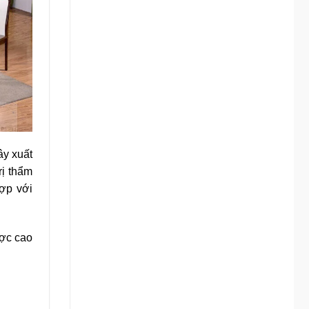
ây xuất
rị thẩm
hợp với
ược cao