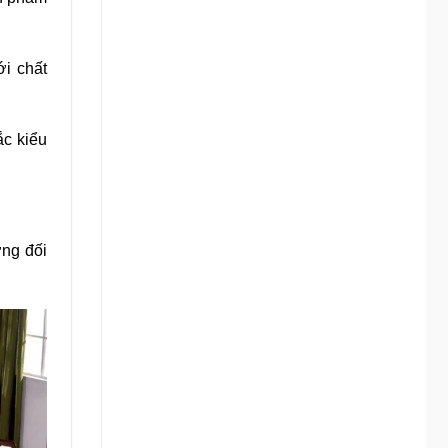
i chất
ắc kiểu
ơng đối