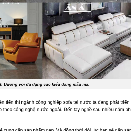
ình Dương với đa dạng các kiểu dáng mẫu mã.
 tiến thì ngành công nghiệp sofa tại nước ta đang phát triển 
o theo công nghệ nước ngoài. Đến tay nghề sau nhiều năm phá
hể cung cấp sản phẩm đẹp. Và đồng thời đôi lúc bạn sẽ gặp s