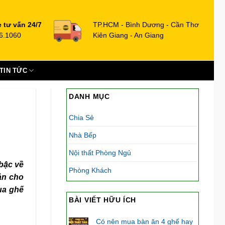
e tư vấn 24/7
TP.HCM - Bình Dương - Cần Thơ
6.1060
Kiên Giang - An Giang
TIN TỨC
DANH MỤC
Chia Sẻ
Nhà Bếp
Nội thất Phòng Ngủ
bậc về
Phòng Khách
ản cho
mua
ghế
BÀI VIẾT HỮU ÍCH
Có nên mua bàn ăn 4 ghế hay