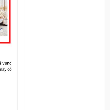
rẻ Vũng
 này có