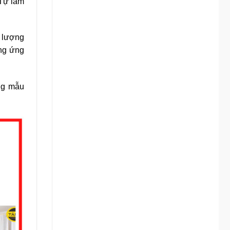
 Tự làm
t lượng
ởng ứng
ng mẫu