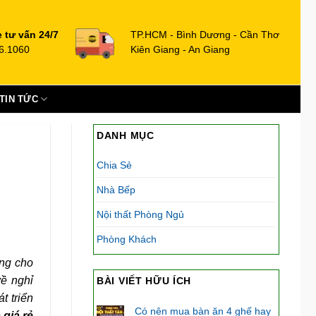
e tư vấn 24/7
TP.HCM - Bình Dương - Cần Thơ
6.1060
Kiên Giang - An Giang
TIN TỨC
DANH MỤC
Chia Sẻ
Nhà Bếp
Nội thất Phòng Ngủ
Phòng Khách
ng cho
về nghỉ
BÀI VIẾT HỮU ÍCH
t triển
Có nên mua bàn ăn 4 ghế hay
 giá rẻ