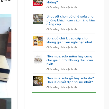
không?
ở
Chức năng bình luận bị tắt
Có
nên
Bí quyết chọn bộ ghế sofa cho
mua
phòng khách cao cấp nâng tầm
bàn
đẳng cấp
ăn
4
ở
Chức năng bình luận bị tắt
ghế
Bí
hay
quyết
Sofa gỗ chữ L cao cấp cho
không?
chọn
không gian tiện nghi bậc nhất
bộ
ở
Chức năng bình luận bị tắt
ghế
Sofa
sofa
gỗ
cho
Nên mua sofa mềm hay cứng
chữ
phòng
cho gia đình? Những điều cần
L
khách
biết!
cao
cao
cấp
ở
Chức năng bình luận bị tắt
cấp
cho
Nên
nâng
không
mua
tầm
Nên mua sofa gỗ hay sofa da?
gian
sofa
đẳng
Đâu là quyết định tối ưu nhất?
tiện
mềm
cấp
ở
Chức năng bình luận bị tắt
nghi
hay
Nên
bậc
cứng
mua
nhất
cho
sofa
gia
gỗ
đình?
hay
Những
sofa