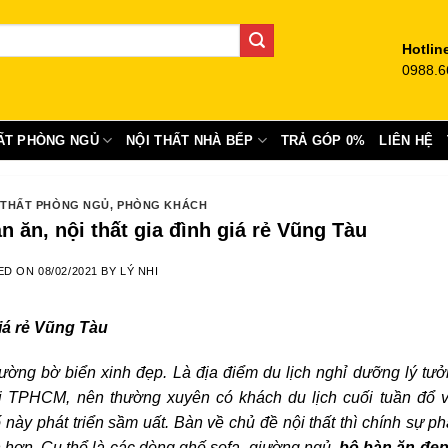
Hotlin
0988.6
ẤT PHÒNG NGỦ
NỘI THẤT NHÀ BẾP
TRẢ GÓP 0%
LIÊN HỆ
 THẤT PHÒNG NGỦ
,
PHÒNG KHÁCH
 ăn, nội thất gia đình giá rẻ Vũng Tàu
ED ON
08/02/2021
BY
LÝ NHI
giá rẻ Vũng Tàu
g bờ biển xinh đẹp. Là địa điểm du lịch nghỉ dưỡng lý tưở
ới TPHCM, nên thường xuyên có khách du lịch cuối tuần đổ 
ày phát triển sầm uất. Bàn về chủ đề nội thất thì chính sự phá
nh hơn. Cụ thể là các dòng ghế sofa, giường ngủ,
bộ bàn ăn đẹp