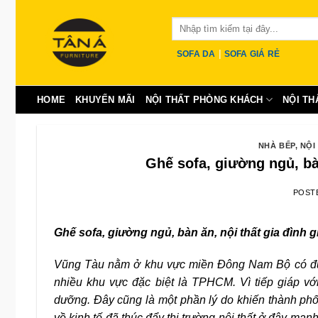
Skip
Tìm
to
kiếm:
content
|
SOFA DA
SOFA GIÁ RẺ
HOME
KHUYẾN MÃI
NỘI THẤT PHÒNG KHÁCH
NỘI TH
NHÀ BẾP
,
NỘI
Ghế sofa, giường ngủ, bàn
POST
Ghế sofa, giường ngủ, bàn ăn, nội thất gia đình 
Vũng Tàu nằm ở khu vực miền Đông Nam Bộ có đườn
nhiều khu vực đặc biệt là TPHCM. Vì tiếp giáp v
dưỡng. Đây cũng là một phần lý do khiến thành phố n
về kinh tế đã thúc đẩy thị trường nội thất ở đây mạ