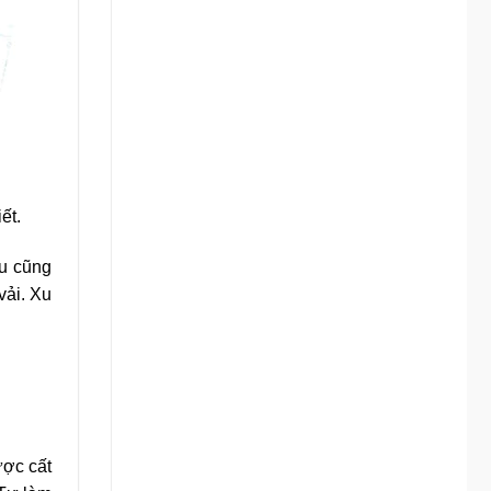
ết.
àu cũng
vải. Xu
ược cất