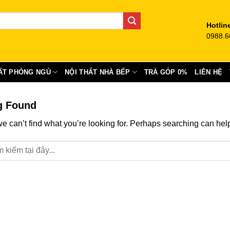
Hotlin
0988.6
ẤT PHÒNG NGỦ
NỘI THẤT NHÀ BẾP
TRẢ GÓP 0%
LIÊN HỆ
g Found
we can’t find what you’re looking for. Perhaps searching can hel