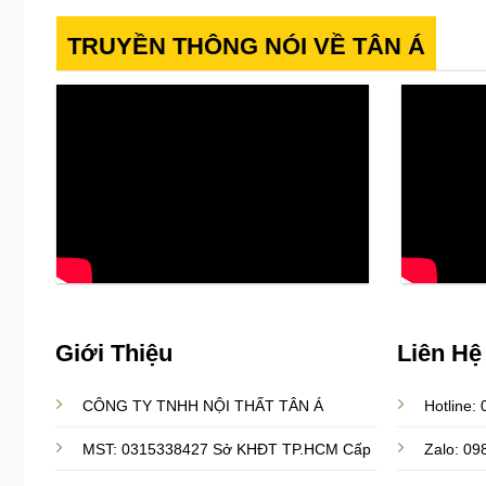
hay
Những
sofa
điều
da?
cần
TRUYỀN THÔNG NÓI VỀ TÂN Á
Đâu
biết!
là
quyết
định
tối
ưu
nhất?
Giới Thiệu
Liên Hệ
CÔNG TY TNHH NỘI THẤT TÂN Á
Hotline:
Zalo: 0
MST: 0315338427 Sở KHĐT TP.HCM Cấp