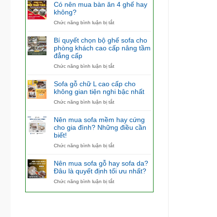
Có nên mua bàn ăn 4 ghế hay
không?
ở
Chức năng bình luận bị tắt
Có
nên
Bí quyết chọn bộ ghế sofa cho
mua
phòng khách cao cấp nâng tầm
bàn
đẳng cấp
ăn
4
ở
Chức năng bình luận bị tắt
ghế
Bí
hay
quyết
Sofa gỗ chữ L cao cấp cho
không?
chọn
không gian tiện nghi bậc nhất
bộ
ở
Chức năng bình luận bị tắt
ghế
Sofa
sofa
gỗ
cho
Nên mua sofa mềm hay cứng
chữ
phòng
cho gia đình? Những điều cần
L
khách
biết!
cao
cao
cấp
ở
Chức năng bình luận bị tắt
cấp
cho
Nên
nâng
không
mua
tầm
Nên mua sofa gỗ hay sofa da?
gian
sofa
đẳng
Đâu là quyết định tối ưu nhất?
tiện
mềm
cấp
ở
Chức năng bình luận bị tắt
nghi
hay
Nên
bậc
cứng
mua
nhất
cho
sofa
gia
gỗ
đình?