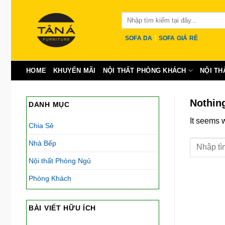
Skip
Tìm
to
kiếm:
content
|
SOFA DA
SOFA GIÁ RẺ
HOME
KHUYẾN MÃI
NỘI THẤT PHÒNG KHÁCH
NỘI TH
Nothin
DANH MỤC
It seems 
Chia Sẻ
Nhà Bếp
Nội thất Phòng Ngủ
Phòng Khách
BÀI VIẾT HỮU ÍCH