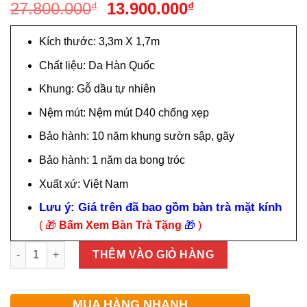
Giá
Giá
27.800.000
13.900.000
₫
₫
gốc
hiện
là:
tại
Kích thước: 3,3m X 1,7m
27.800.000₫.
là:
Chất liệu: Da Hàn Quốc
13.900.000₫.
Khung: Gỗ dầu tự nhiên
Nệm mút: Nệm mút D40 chống xẹp
Bảo hành: 10 năm khung sườn sập, gãy
Bảo hành: 1 năm da bong tróc
Xuất xứ: Việt Nam
Lưu ý: Giá trên đã bao gồm bàn trà mặt kính
( 🎁
Bấm Xem Bàn Trà Tặng
🎁
)
Sofa Da Hàn Quốc Đẹp Hiện Đại Q04 số lượng
THÊM VÀO GIỎ HÀNG
MUA HÀNG NHANH