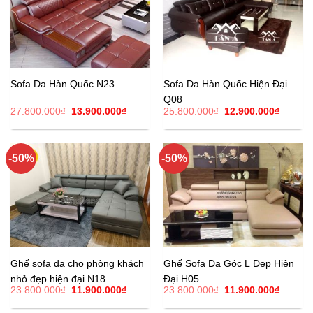
Sofa Da Hàn Quốc N23
Sofa Da Hàn Quốc Hiện Đại
Q08
Giá
Giá
Giá
Giá
27.800.000
₫
13.900.000
₫
25.800.000
₫
12.900.000
₫
gốc
hiện
gốc
hiện
là:
tại
là:
tại
27.800.000₫.
là:
25.800.000₫.
là:
13.900.000₫.
12.900.
-50%
-50%
Ghế sofa da cho phòng khách
Ghế Sofa Da Góc L Đẹp Hiện
nhỏ đẹp hiện đại N18
Đại H05
Giá
Giá
Giá
Giá
23.800.000
₫
11.900.000
₫
23.800.000
₫
11.900.000
₫
gốc
hiện
gốc
hiện
là:
tại
là:
tại