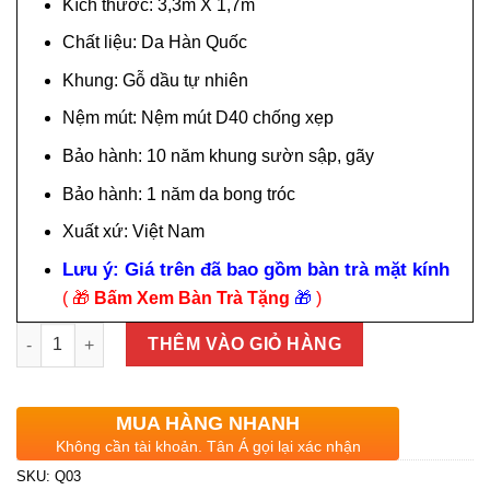
là:
tại
Kích thước: 3,3m X 1,7m
27.800.000₫.
là:
Chất liệu: Da Hàn Quốc
13.900.000₫.
Khung: Gỗ dầu tự nhiên
Nệm mút: Nệm mút D40 chống xẹp
Bảo hành: 10 năm khung sườn sập, gãy
Bảo hành: 1 năm da bong tróc
Xuất xứ: Việt Nam
Lưu ý: Giá trên đã bao gồm bàn trà mặt kính
( 🎁
Bấm Xem Bàn Trà Tặng
🎁
)
Sofa Da Hàn Quốc Q03 số lượng
THÊM VÀO GIỎ HÀNG
MUA HÀNG NHANH
Không cần tài khoản. Tân Á gọi lại xác nhận
SKU:
Q03