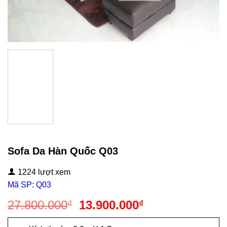
Sofa Da Hàn Quốc Q03
1224 lượt xem
Mã SP: Q03
Giá
Giá
27.800.000
13.900.000
₫
₫
gốc
hiện