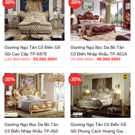
-30%
-30%
Giường Ngủ Tân Cổ Điển Gỗ
Giường Ngủ Bọc Da Bò Tân
Sồi Cao Cấp TP-K878
Cổ Điển Nhập Khẩu TP-A51A
Giá
Giá
Giá
Giá
132.900.000
₫
93.000.000
₫
70.000.000
₫
49.000.000
₫
gốc
hiện
gốc
hiện
là:
tại
là:
tại
132.900.000₫.
là:
70.000.000₫.
là:
93.000.000₫.
49.000.
-30%
-30%
Giường Ngủ Bọc Da Bò Tân
Giường Ngủ Tân Cổ Điển Gỗ
Cổ Điển Nhập Khẩu TP-A50
Sồi Phong Cách Hoàng Gia