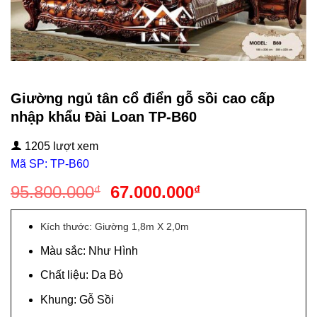
Giường ngủ tân cổ điển gỗ sồi cao cấp
nhập khẩu Đài Loan TP-B60
1205 lượt xem
Mã SP: TP-B60
Giá
Giá
95.800.000
67.000.000
₫
₫
gốc
hiện
là:
tại
Kích thước: Giường 1,8m X 2,0m
95.800.000₫.
là:
Màu sắc: Như Hình
67.000.000₫.
Chất liệu: Da Bò
Khung: Gỗ Sồi