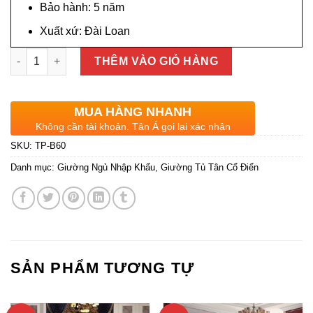
Bảo hành: 5 năm
Xuất xứ: Đài Loan
Giường ngủ tân cổ điển gỗ sồi cao cấp nhập khẩu Đài Loan T
THÊM VÀO GIỎ HÀNG
MUA HÀNG NHANH
Không cần tài khoản. Tân Á gọi lại xác nhận
SKU:
TP-B60
Danh mục:
Giường Ngủ Nhập Khẩu
,
Giường Tủ Tân Cổ Điển
SẢN PHẨM TƯƠNG TỰ