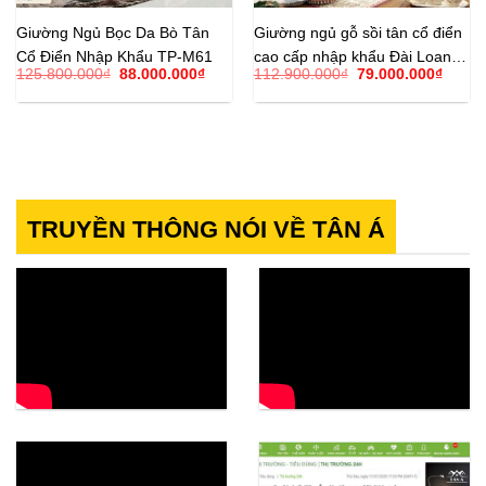
Giường Ngủ Bọc Da Bò Tân
Giường ngủ gỗ sồi tân cổ điển
Cổ Điển Nhập Khẩu TP-M61
cao cấp nhập khẩu Đài Loan
Giá
Giá
Giá
Giá
125.800.000
₫
88.000.000
₫
112.900.000
₫
79.000.000
₫
TP-6101B
gốc
hiện
gốc
hiện
là:
tại
là:
tại
125.800.000₫.
là:
112.900.000₫.
là:
88.000.000₫.
79.00
TRUYỀN THÔNG NÓI VỀ TÂN Á