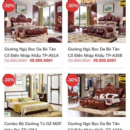
93.000.000₫.
60.000.
-30%
-30%
Giường Ngủ Bọc Da Bò Tân
Giường Ngủ Bọc Da Bò Tân
Cổ Điển Nhập Khẩu TP-A51A
Cổ Điển Nhập Khẩu TP-A35B
Giá
Giá
Giá
Giá
70.000.000
₫
49.000.000
₫
70.000.000
₫
49.000.000
₫
gốc
hiện
gốc
hiện
là:
tại
là:
tại
70.000.000₫.
là:
70.000.000₫.
là:
49.000.000₫.
49.000.
-30%
-30%
Combo Bộ Giường Tủ Gỗ MDF
Giường Ngủ Bọc Da Bò Tân