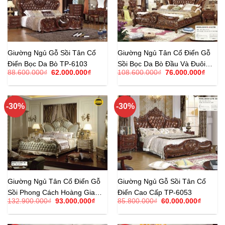
Giường Ngủ Gỗ Sồi Tân Cổ
Giường Ngủ Tân Cổ Điển Gỗ
Điển Bọc Da Bò TP-6103
Sồi Bọc Da Bò Đầu Và Đuôi
Giá
Giá
Giá
Giá
88.600.000
₫
62.000.000
₫
108.600.000
₫
76.000.000
₫
Giường TP-6101B-2
gốc
hiện
gốc
hiện
là:
tại
là:
tại
88.600.000₫.
là:
108.600.000₫.
là:
62.000.000₫.
76.00
-30%
-30%
Giường Ngủ Tân Cổ Điển Gỗ
Giường Ngủ Gỗ Sồi Tân Cổ
Sồi Phong Cách Hoàng Gia
Điển Cao Cấp TP-6053
Giá
Giá
Giá
Giá
132.900.000
₫
93.000.000
₫
85.800.000
₫
60.000.000
₫
TP-A20
gốc
hiện
gốc
hiện
là:
tại
là:
tại
132.900.000₫.
là:
85.800.000₫.
là: