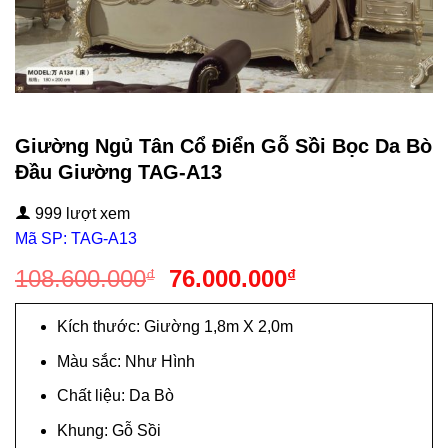
Giường Ngủ Tân Cổ Điển Gỗ Sồi Bọc Da Bò
Đầu Giường TAG-A13
999 lượt xem
Mã SP: TAG-A13
Giá
Giá
108.600.000
76.000.000
₫
₫
gốc
hiện
là:
tại
Kích thước: Giường 1,8m X 2,0m
108.600.000₫.
là:
Màu sắc: Như Hình
76.000.000₫.
Chất liệu: Da Bò
Khung: Gỗ Sồi