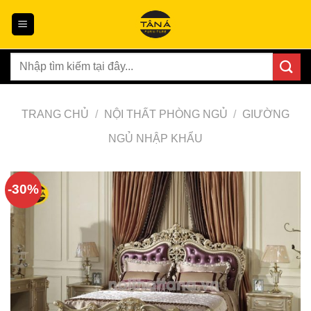
Skip
to
content
Tìm
kiếm:
TRANG CHỦ
/
NỘI THẤT PHÒNG NGỦ
/
GIƯỜNG
NGỦ NHẬP KHẨU
-30%