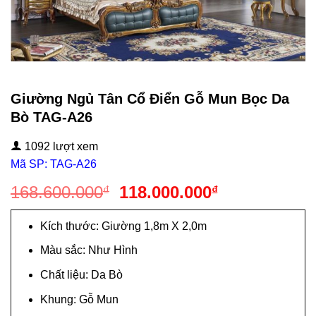
Giường Ngủ Tân Cổ Điển Gỗ Mun Bọc Da
Bò TAG-A26
1092 lượt xem
Mã SP: TAG-A26
Giá
Giá
168.600.000
118.000.000
₫
₫
gốc
hiện
là:
tại
Kích thước: Giường 1,8m X 2,0m
168.600.000₫.
là:
Màu sắc: Như Hình
118.000.000₫
Chất liệu: Da Bò
Khung: Gỗ Mun