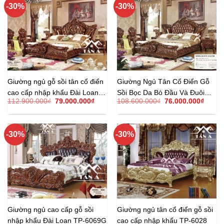
-30%
-30%
Giường ngủ gỗ sồi tân cổ điển
Giường Ngủ Tân Cổ Điển Gỗ
cao cấp nhập khẩu Đài Loan
Sồi Bọc Da Bò Đầu Và Đuôi
Giá
Giá
Giá
Giá
112.900.000
₫
79.000.000
₫
108.600.000
₫
76.000.000
₫
TP-6101B
Giường TP-6101B-2
gốc
hiện
gốc
hiện
là:
tại
là:
tại
112.900.000₫.
là:
108.600.000₫.
là:
79.000.000₫.
76.00
-30%
-30%
Giường ngủ cao cấp gỗ sồi
Giường ngủ tân cổ điển gỗ sồi
nhập khẩu Đài Loan TP-6069G
cao cấp nhập khẩu TP-6028