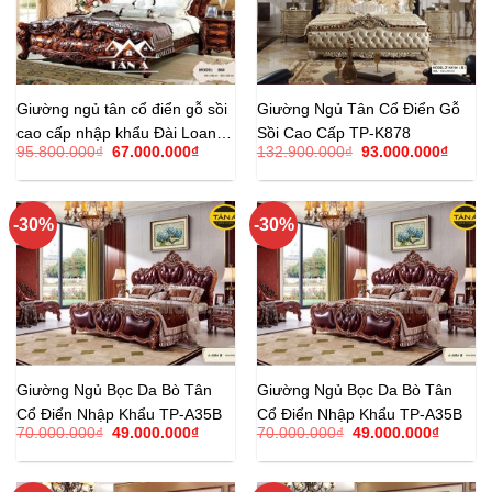
Giường ngủ tân cổ điển gỗ sồi
Giường Ngủ Tân Cổ Điển Gỗ
cao cấp nhập khẩu Đài Loan
Sồi Cao Cấp TP-K878
Giá
Giá
Giá
Giá
95.800.000
₫
67.000.000
₫
132.900.000
₫
93.000.000
₫
TP-B60
gốc
hiện
gốc
hiện
là:
tại
là:
tại
95.800.000₫.
là:
132.900.000₫.
là:
67.000.000₫.
93.00
-30%
-30%
Giường Ngủ Bọc Da Bò Tân
Giường Ngủ Bọc Da Bò Tân
Cổ Điển Nhập Khẩu TP-A35B
Cổ Điển Nhập Khẩu TP-A35B
Giá
Giá
Giá
Giá
70.000.000
₫
49.000.000
₫
70.000.000
₫
49.000.000
₫
gốc
hiện
gốc
hiện
là:
tại
là:
tại
70.000.000₫.
là:
70.000.000₫.
là:
49.000.000₫.
49.000.