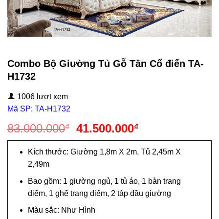
Combo Bộ Giường Tủ Gỗ Tân Cổ điển TA-
H1732
1006 lượt xem
Mã SP: TA-H1732
Giá
Giá
83.000.000
41.500.000
₫
₫
gốc
hiện
là:
tại
Kích thước: Giường 1,8m X 2m, Tủ 2,45m X
83.000.000₫.
là:
2,49m
41.500.000₫.
Bao gồm: 1 giường ngủ, 1 tủ áo, 1 bàn trang
điểm, 1 ghế trang điểm, 2 táp đầu giường
Màu sắc: Như Hình