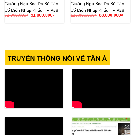
Giường Ngủ Bọc Da Bò Tân
Giường Ngủ Bọc Da Bò Tân
Cổ Điển Nhập Khẩu TP-A58
Cổ Điển Nhập Khẩu TP-A28
Giá
Giá
Giá
Giá
72.900.000
₫
51.000.000
₫
125.800.000
₫
88.000.000
₫
gốc
hiện
gốc
hiện
là:
tại
là:
tại
72.900.000₫.
là:
125.800.000₫.
là:
51.000.000₫.
88.00
TRUYỀN THÔNG NÓI VỀ TÂN Á