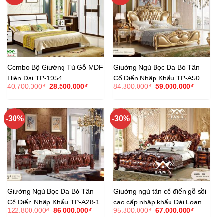
Combo Bộ Giường Tủ Gỗ MDF
Giường Ngủ Bọc Da Bò Tân
Hiện Đại TP-1954
Cổ Điển Nhập Khẩu TP-A50
Giá
Giá
Giá
Giá
40.700.000
₫
28.500.000
₫
84.300.000
₫
59.000.000
₫
gốc
hiện
gốc
hiện
là:
tại
là:
tại
40.700.000₫.
là:
84.300.000₫.
là:
28.500.000₫.
59.000.
-30%
-30%
Giường Ngủ Bọc Da Bò Tân
Giường ngủ tân cổ điển gỗ sồi
Cổ Điển Nhập Khẩu TP-A28-1
cao cấp nhập khẩu Đài Loan
Giá
Giá
Giá
Giá
122.800.000
₫
86.000.000
₫
95.800.000
₫
67.000.000
₫
TP-B60
gốc
hiện
gốc
hiện