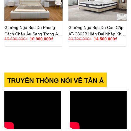
Giường Ngủ Bọc Da Phong
Giường Ngủ Bọc Da Cao Cấp
Cách Châu Âu Sang Trọng AK-
AT-C362B Hiện Đại Nhập Khẩu
Giá
Giá
Giá
Giá
15.600.000
₫
10.900.000
₫
20.720.000
₫
14.500.000
₫
G002
Đài Loan
gốc
hiện
gốc
hiện
là:
tại
là:
tại
15.600.000₫.
là:
20.720.000₫.
là:
10.900.000₫.
14.500.
TRUYỀN THÔNG NÓI VỀ TÂN Á