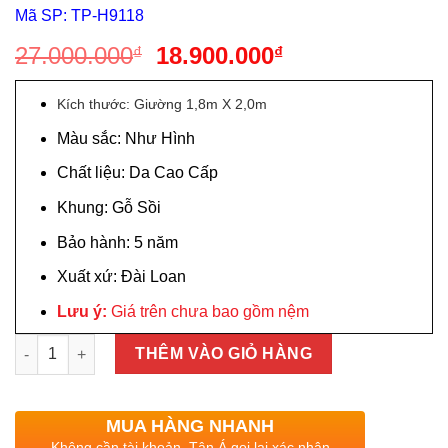
Mã SP: TP-H9118
Giá
Giá
27.000.000
18.900.000
₫
₫
gốc
hiện
là:
tại
Kích thước: Giường 1,8m X 2,0m
27.000.000₫.
là:
Màu sắc: Như Hình
18.900.000₫.
Chất liệu: Da Cao Cấp
Khung: Gỗ Sồi
Bảo hành: 5 năm
Xuất xứ: Đài Loan
Lưu ý:
Giá trên chưa bao gồm nệm
Giường ngủ gỗ sồi bọc da hiện đại nhập khẩu TP-H9118 số lư
THÊM VÀO GIỎ HÀNG
MUA HÀNG NHANH
Không cần tài khoản. Tân Á gọi lại xác nhận