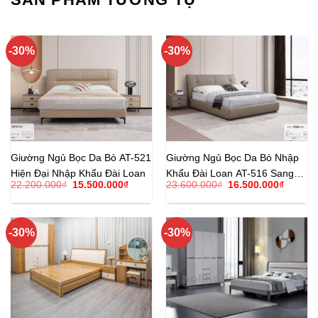
-30%
-30%
Giường Ngủ Bọc Da Bò AT-521
Giường Ngủ Bọc Da Bò Nhập
Hiện Đại Nhập Khẩu Đài Loan
Khẩu Đài Loan AT-516 Sang
Giá
Giá
Giá
Giá
22.200.000
₫
15.500.000
₫
23.600.000
₫
16.500.000
₫
Trọng Hiện Đại
gốc
hiện
gốc
hiện
là:
tại
là:
tại
22.200.000₫.
là:
23.600.000₫.
là:
15.500.000₫.
16.500.
-30%
-30%