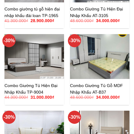
Combo giường tủ gỗ hiện đại
Combo Giường Tủ Hiện Đại
nhập khẩu đài loan TP-1965
Nhập Khẩu AT-3105
Giá
Giá
Giá
Giá
41.300.000
₫
28.900.000
₫
48.600.000
₫
34.000.000
₫
gốc
hiện
gốc
hiện
là:
tại
là:
tại
41.300.000₫.
là:
48.600.000₫.
là:
28.900.000₫.
34.000.
-30%
-30%
Combo Giường Tủ Hiện Đại
Combo Giường Tủ Gỗ MDF
Nhập Khẩu TP-9004
Nhập Khẩu AT-B37
Giá
Giá
Giá
Giá
44.300.000
₫
31.000.000
₫
48.600.000
₫
34.000.000
₫
gốc
hiện
gốc
hiện
là:
tại
là:
tại
44.300.000₫.
là:
48.600.000₫.
là:
31.000.000₫.
34.000.
-30%
-30%