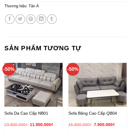
Thương hiệu:
Tân Á
SẢN PHẨM TƯƠNG TỰ
-50%
-50%
Sofa Da Cao Cấp NB01
Sofa Băng Cao Cấp QB04
Giá
Giá
Giá
Giá
23.800.000
₫
11.900.000
₫
15.800.000
₫
7.900.000
₫
gốc
hiện
gốc
hiện