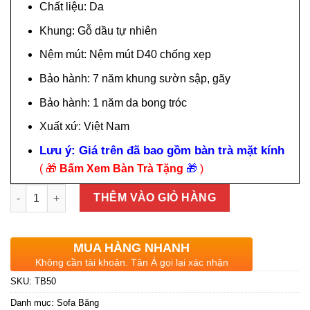
Chất liệu: Da
10.900.000₫.
Khung: Gỗ dầu tự nhiên
Nệm mút: Nệm mút D40 chống xẹp
Bảo hành: 7 năm khung sườn sập, gãy
Bảo hành: 1 năm da bong tróc
Xuất xứ: Việt Nam
Lưu ý: Giá trên đã bao gồm bàn trà mặt kính
( 🎁
Bấm Xem Bàn Trà Tặng
🎁
)
Ghế sofa băng da 3 chỗ ngồi nhỏ gọn TB50 số lượng
THÊM VÀO GIỎ HÀNG
MUA HÀNG NHANH
Không cần tài khoản. Tân Á gọi lại xác nhận
SKU:
TB50
Danh mục:
Sofa Băng