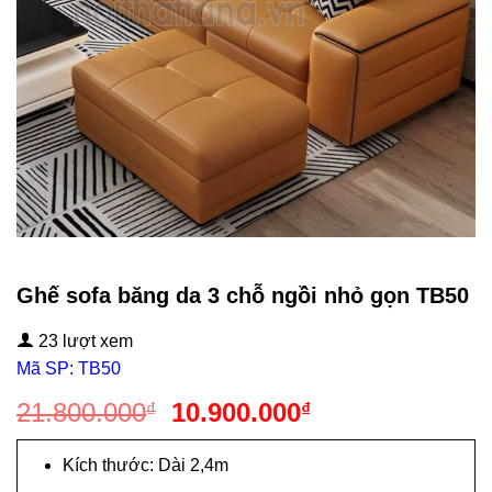
Ghế sofa băng da 3 chỗ ngồi nhỏ gọn TB50
23 lượt xem
Mã SP: TB50
Giá
Giá
21.800.000
10.900.000
₫
₫
gốc
hiện
là:
tại
Kích thước: Dài 2,4m
21.800.000₫.
là: