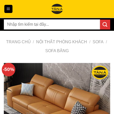
Skip
to
content
Tìm
kiếm:
TRANG CHỦ
/
NỘI THẤT PHÒNG KHÁCH
/
SOFA
/
SOFA BĂNG
-50%